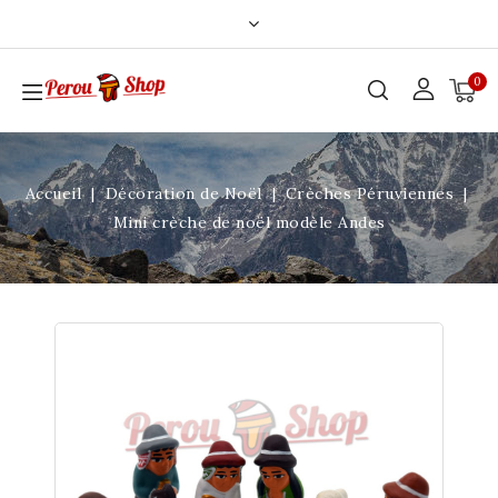
0
Accueil
Décoration de Noël
Crèches Péruviennes
Mini crèche de noël modèle Andes