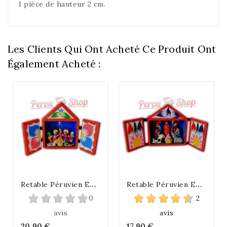
1 pièce de hauteur 2 cm.
Les Clients Qui Ont Acheté Ce Produit Ont
Également Acheté :
R
Etable Péruvien En Miniature Modèle Crèche Péruvienne Taille 9 Cm
R
Etable Péruvien En Miniature Modèle Crèche Péruvienne Taille 7,5 Cm
0
2
avis
avis
20,90 €
17,90 €